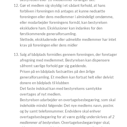
Gør et medlem sig skyldig i et sådant forhold, at hans
forbliven i foreningen må antages at kunne nedsætte
foreningen eller dens medlemmer i almindeligt omdømme,
eller modarbejder foreningens formål, kan bestyrelsen
ekskludere ham. Eksklusioner kan indankes for den
førstkommende generalforsamling.
Slettede, ekskluderede eller udmeldte medlemmer har intet
krav på foreningen eller dens midler
Salg af bådplads formidles gennem foreningen, der foretager
afregning med medlemmet. Bestyrelsen kan dispensere
såfremt særlige forhold gør sig gældende.
Prisen på en bådplads fastsættes på den årlige
generalforsamling. Et medlem kan fortsat helt eller delvist
donere en bådplads til klubben
Det faste indskud kan med bestyrelsens samtykke
overtages af nyt medlem.
Bestyrelsen udarbejder en overtagelsesbegæring, som skal
indeholde mindst følgende: Det nye medlems navn, postnr.
og by samt telefonnummer. Endvidere skal enhver
overtagelsesbegæring for at være gyldig underskrives af
2
medlemmer af bestyrelsen
. Overtagelsesbegæringer skal,