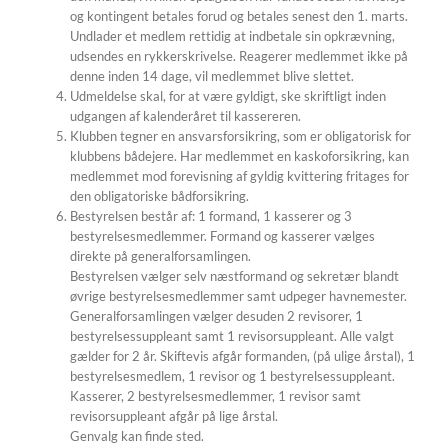
og kontingent betales forud og betales senest den 1. marts.
Undlader et medlem rettidig at indbetale sin opkrævning,
udsendes en rykkerskrivelse. Reagerer medlemmet ikke på
denne inden 14 dage, vil medlemmet blive slettet.
Udmeldelse skal, for at være gyldigt, ske skriftligt inden
udgangen af kalenderåret til kassereren.
Klubben tegner en ansvarsforsikring, som er obligatorisk for
klubbens bådejere. Har medlemmet en kaskoforsikring, kan
medlemmet mod forevisning af gyldig kvittering fritages for
den obligatoriske bådforsikring.
Bestyrelsen består af: 1 formand, 1 kasserer og 3
bestyrelsesmedlemmer. Formand og kasserer vælges
direkte på generalforsamlingen.
Bestyrelsen vælger selv næstformand og sekretær blandt
øvrige bestyrelsesmedlemmer samt udpeger havnemester.
Generalforsamlingen vælger desuden 2 revisorer, 1
bestyrelsessuppleant samt 1 revisorsuppleant. Alle valgt
gælder for 2 år. Skiftevis afgår formanden, (på ulige årstal), 1
bestyrelsesmedlem, 1 revisor og 1 bestyrelsessuppleant.
Kasserer, 2 bestyrelsesmedlemmer, 1 revisor samt
revisorsuppleant afgår på lige årstal.
Genvalg kan finde sted.