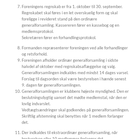
Foreningens regnskab er fra 1. oktober til 30. september.
Regnskabet skal føres i en let overskuelig form og skal
foreligge i revideret stand på den ordinære
generalforsamling. Kassereren fører en kassebog og en
medlemsprotokol.
Sekretæren fører en forhandlingsprotokol.
Formanden repræsenterer foreningen ved alle forhandlinger
og retsforhold.
Foreningen afholder ordinær generalforsamling i sidste
halvdel af oktober med regnskabsaflæggelse og valg.
Generalforsamlingen indkaldes med mindst 14 dages varsel.
Forslag til dagsorden skal være bestyrelsen i hænde senest
9. dagen før generalforsamlingen.
Generalforsamlingen er klubbens højeste myndighed. Den er
beslutningsdygtig uanset det mødte medlemstal, når den er
lovlig indvarslet.
Vedtægtsændringer skal godkendes på generalforsamlingen.
Skriftlig afstemning skal benyttes når 1 medlem forlanger
det.
Der indkaldes til ekstraordinær generalforsamling, når
bestyrelsen eller 10 medlemmer forlanger det.