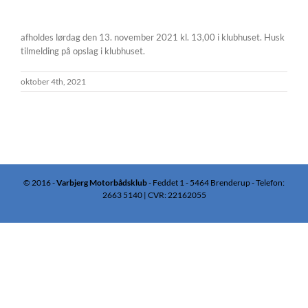
afholdes lørdag den 13. november 2021 kl. 13,00 i klubhuset. Husk
tilmelding på opslag i klubhuset.
oktober 4th, 2021
© 2016 -
Varbjerg Motorbådsklub
- Feddet 1 - 5464 Brenderup - Telefon:
2663 5140 | CVR: 22162055