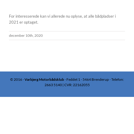
For interesserede kan vi allerede nu oplyse, at alle bådpladser i
2021 er optaget.
december 10th, 2020
© 2016 -
Varbjerg Motorbådsklub
- Feddet 1 - 5464 Brenderup - Telefon:
2663 5140 | CVR: 22162055