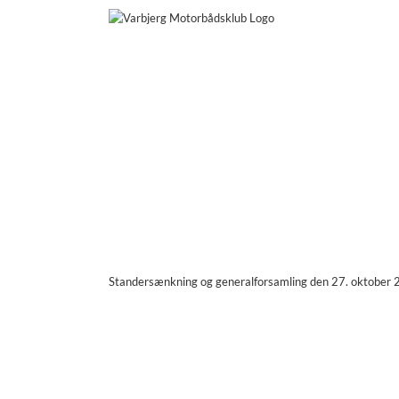
Skip
to
content
Standersænkning og generalforsamling den 27. oktober