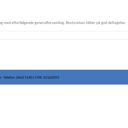
g med efterfølgende generalforsamling. Bestyrelsen håber på god deltagelse.
p - Telefon: 2663 5140 | CVR: 22162055