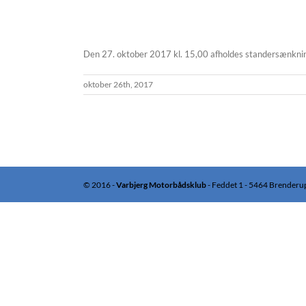
Den 27. oktober 2017 kl. 15,00 afholdes standersænknin
oktober 26th, 2017
© 2016 -
Varbjerg Motorbådsklub
- Feddet 1 - 5464 Brenderu