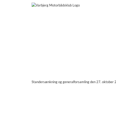
Skip
to
content
Standersænkning og generalforsamling den 27. oktober