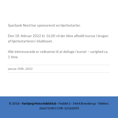
Sparbank Nord har sponsoreret en hjertestarter.
Den 18. februar 2022 kl. 16,00 vil der blive afholdt kursus i brugen
af hjertestarteren i klubhuset.
Alle interesserede er velkomne til at deltage i kurset – varighed ca.
1 time.
januar 20th, 2022
© 2016 -
Varbjerg Motorbådsklub
- Feddet 1 - 5464 Brenderup - Telefon:
2663 5140 | CVR: 22162055