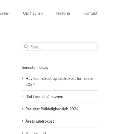
alleri
Om havnen
Historie
Kontakt
Søg
efter:
Seneste indlæg
Havfruefrokost og julefrokost for herrer
2024
Båd i brand på havnen
Resultat Pålidelighedsløb 2024
Årets julefrokost
Ny formand